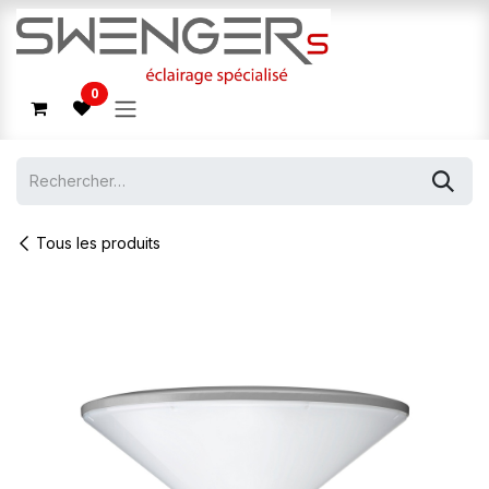
Se rendre au contenu
0
Tous les produits