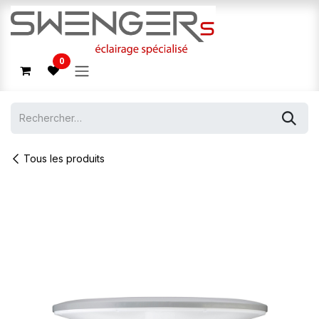
Se rendre au contenu
0
Tous les produits