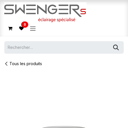
Se rendre au contenu
0
Tous les produits