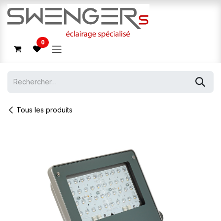
Se rendre au contenu
0
Tous les produits