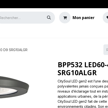
Mon panier
e
Guide de l'éclairage
50 D9 SRG10ALGR
BPP532 LED60-
SRG10ALGR
CitySoul LED gen2 est l’une des
polyvalentes jamais conçues par
niveaux d’éclairage tout en ins
applications urbaines, de la péri
CitySoul LED gen2 fait de cette 
environnements citadins. Son es