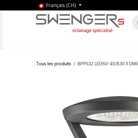
Se rendre au contenu
Français (CH)
Accueil
Produits
Marques
Entrepris
Tous les produits
BPP532 LED60-4S/830 II DM