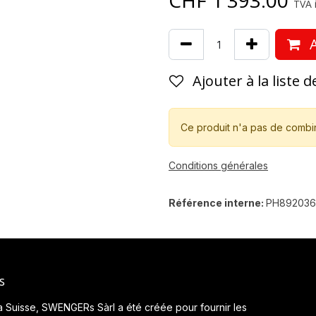
CHF
1'393.00
TVA i
A
Ajouter à la liste 
Ce produit n'a pas de combi
Conditions générales
Référence interne:
PH89203
s
a Suisse, SWENGERs Sàrl a été créée pour fournir les