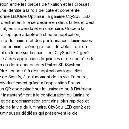
étion entre les pièces de fixation et les crosses
ne identité à la fois délicate et cohérente.
forme LEDGine Optimisé, la gamme CitySoul LED
d’entretien. Elle se décline en deux tailles et peut
 mât, en suspendu et en caténaire. Grâce à la
 à l’optique adaptée à chaque application,
alité de lumière et des performances lumineuses
s économies d’énergie considérables, tout en
ent uniforme sur la chaussée. CitySoul LED gen2
ié à des applications logicielles et de contrôle de
d’un ou deux connecteurs Philips SR (System
 être connecté à des applications logicielles
y de Signify, à tout moment de sa vie. En outre,
dividuellement grâce à l’application Philips
 un QR code placé sur le luminaire ou à l’intérieur
 instantanément à la configuration du luminaire.
et de programmation sont ainsi plus rapides et
tade de la vie du luminaire. CitySoul LED gen2 est
umineuses dédiées qui préservent le ciel