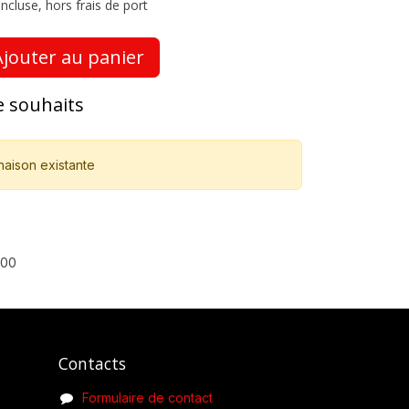
ncluse, hors frais de port
jouter au panier
de souhaits
naison existante
600
Contacts
Formulaire de contact