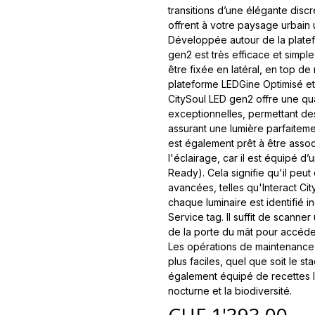
transitions d’une élégante discr
offrent à votre paysage urbain u
Développée autour de la plate
gen2 est très efficace et simple 
être fixée en latéral, en top de
plateforme LEDGine Optimisé et
CitySoul LED gen2 offre une qu
exceptionnelles, permettant de
assurant une lumière parfaitem
est également prêt à être assoc
l'éclairage, car il est équipé 
Ready). Cela signifie qu'il peut
avancées, telles qu'Interact Cit
chaque luminaire est identifié in
Service tag. Il suffit de scanner
de la porte du mât pour accéder
Les opérations de maintenance 
plus faciles, quel que soit le s
également équipé de recettes l
nocturne et la biodiversité.