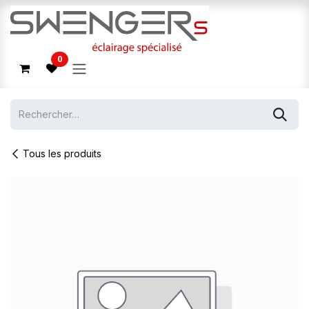
Se rendre au contenu
0
Tous les produits