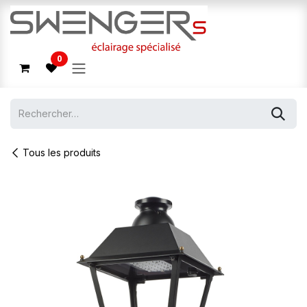
Se rendre au contenu
0
Tous les produits