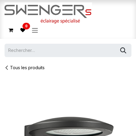
Se rendre au contenu
0
Tous les produits