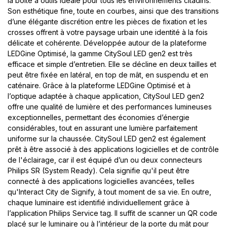
la boîte à outils idéale pour tous les environnements citadins.
Son esthétique fine, toute en courbes, ainsi que des transitions
d’une élégante discrétion entre les pièces de fixation et les
crosses offrent à votre paysage urbain une identité à la fois
délicate et cohérente. Développée autour de la plateforme
LEDGine Optimisé, la gamme CitySoul LED gen2 est très
efficace et simple d’entretien. Elle se décline en deux tailles et
peut être fixée en latéral, en top de mât, en suspendu et en
caténaire. Grâce à la plateforme LEDGine Optimisé et à
l’optique adaptée à chaque application, CitySoul LED gen2
offre une qualité de lumière et des performances lumineuses
exceptionnelles, permettant des économies d’énergie
considérables, tout en assurant une lumière parfaitement
uniforme sur la chaussée. CitySoul LED gen2 est également
prêt à être associé à des applications logicielles et de contrôle
de l'éclairage, car il est équipé d’un ou deux connecteurs
Philips SR (System Ready). Cela signifie qu'il peut être
connecté à des applications logicielles avancées, telles
qu'Interact City de Signify, à tout moment de sa vie. En outre,
chaque luminaire est identifié individuellement grâce à
l’application Philips Service tag. Il suffit de scanner un QR code
placé sur le luminaire ou à l’intérieur de la porte du mât pour