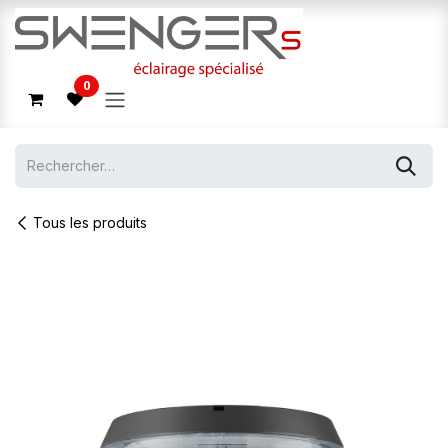
Se rendre au contenu
0
Tous les produits