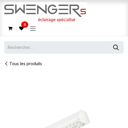
Se rendre au contenu
0
Tous les produits