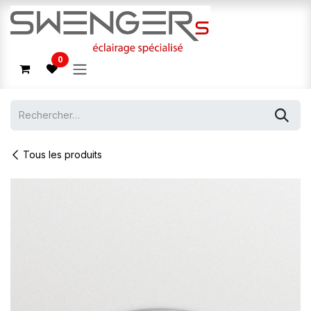
Se rendre au contenu
0
Tous les produits