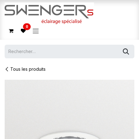
Se rendre au contenu
0
Tous les produits