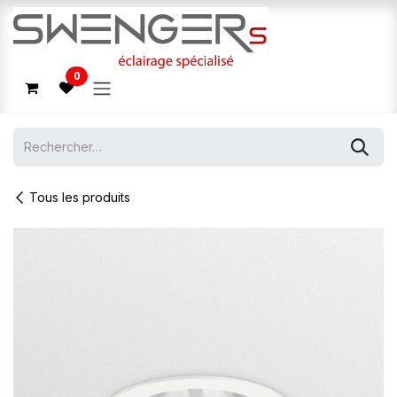
Se rendre au contenu
0
Tous les produits