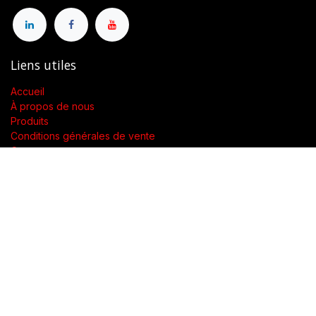
Liens utiles
Accueil
À propos de nous
Produits
Conditions générales de vente
Contactez-nous
À propos de nous
Présent dans toute la Suisse, SWENGERs Sàrl a été créée pour
fournir les luminaires et la lumière adaptés à l’exigence de vos
lieux.
En tant que grossiste spécialisé dans la fourniture de luminaires
et accessoires, nous proposons dans toute la Suisse des
produits de qualité accompagnés d’un soutien technique.