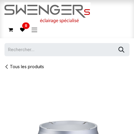
Se rendre au contenu
0
Tous les produits