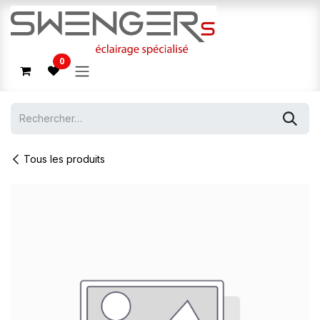
Se rendre au contenu
0
Tous les produits