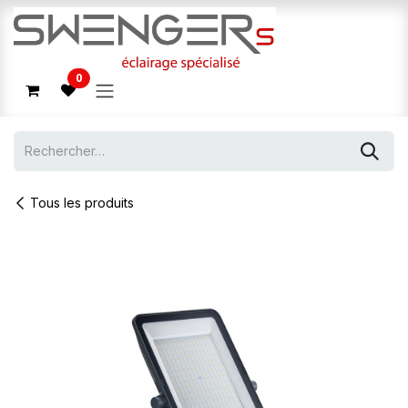
Se rendre au contenu
0
Tous les produits