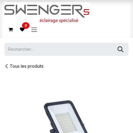
Se rendre au contenu
0
Tous les produits