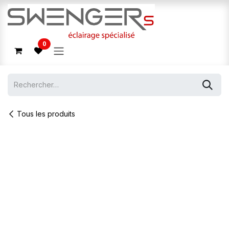
Se rendre au contenu
0
Tous les produits