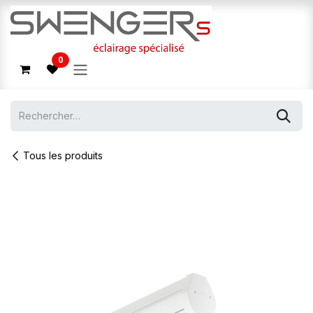
Se rendre au contenu
0
Tous les produits