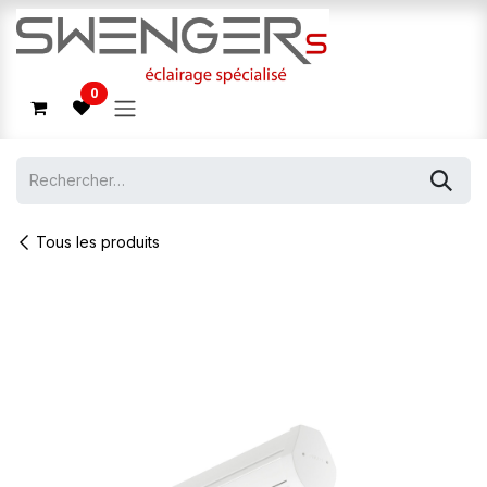
Se rendre au contenu
0
Tous les produits