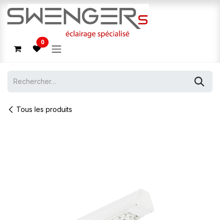
Se rendre au contenu
0
Tous les produits