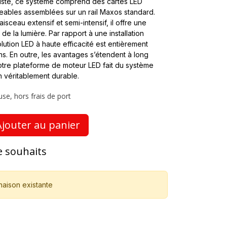
liste, ce système comprend des cartes LED
ables assemblées sur un rail Maxos standard.
aisceau extensif et semi-intensif, il offre une
n de la lumière. Par rapport à une installation
lution LED à haute efficacité est entièrement
ns. En outre, les avantages s’étendent à long
e notre plateforme de moteur LED fait du système
n véritablement durable.
use, hors frais de port
jouter au panier
de souhaits
naison existante