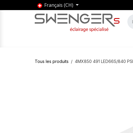
Se rendre au contenu
Français (CH)
Accueil
Produits
Marques
Entrepris
Tous les produits
4MX850 491 LED66S/840 P