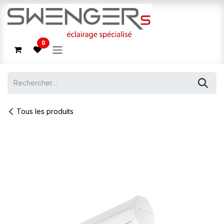
Se rendre au contenu
0
Tous les produits