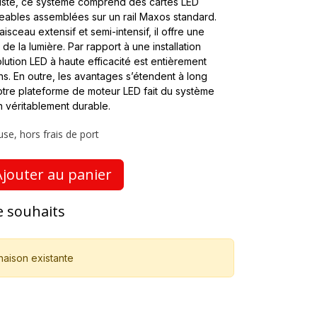
liste, ce système comprend des cartes LED
ables assemblées sur un rail Maxos standard.
aisceau extensif et semi-intensif, il offre une
n de la lumière. Par rapport à une installation
lution LED à haute efficacité est entièrement
ns. En outre, les avantages s’étendent à long
e notre plateforme de moteur LED fait du système
n véritablement durable.
use, hors frais de port
jouter au panier
de souhaits
naison existante