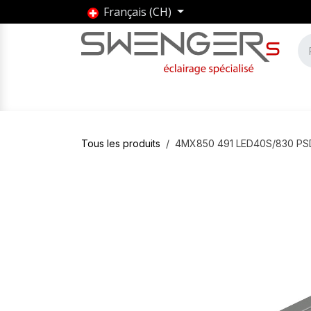
Se rendre au contenu
Français (CH)
Accueil
Produits
Marques
Entrepris
Tous les produits
4MX850 491 LED40S/830 PS