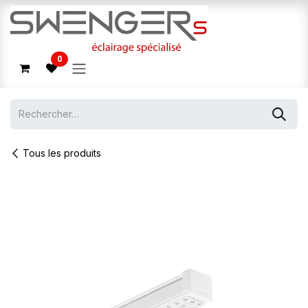
Se rendre au contenu
0
Tous les produits