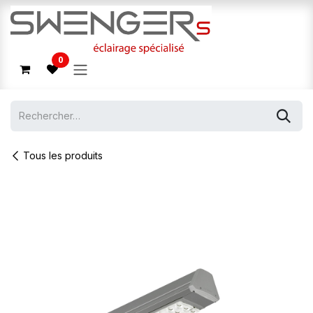
Se rendre au contenu
0
Tous les produits