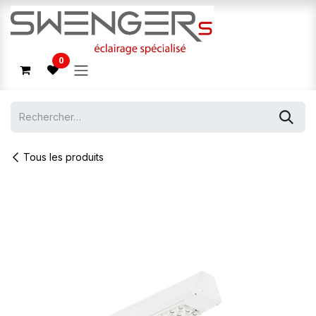
Se rendre au contenu
0
Tous les produits