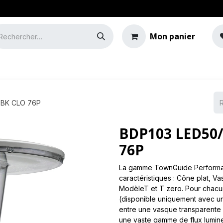
Mon panier
e
Guide de l'éclairage
 BK CLO 76P
BDP103 LED50/
76P
La gamme TownGuide Performa
caractéristiques : Cône plat, V
ModèleT et T zero. Pour chacu
(disponible uniquement avec u
entre une vasque transparente 
une vaste gamme de flux lumineu