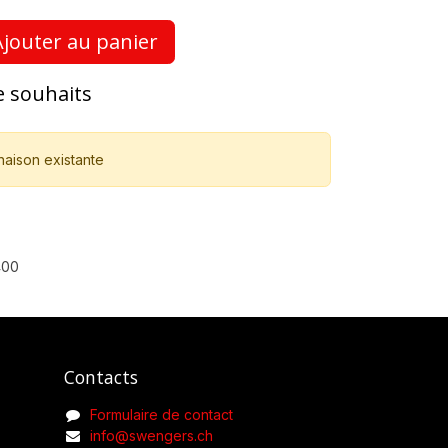
jouter au panier
de souhaits
naison existante
400
Contacts
Formulaire de contact
info@swengers.ch