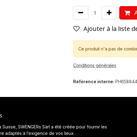
A
Ajouter à la liste 
Ce produit n'a pas de combi
Conditions générales
Référence interne:
PH65884
s
a Suisse, SWENGERs Sàrl a été créée pour fournir les
ère adaptés à l’exigence de vos lieux.