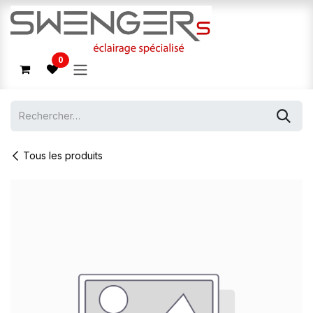
Se rendre au contenu
0
Tous les produits