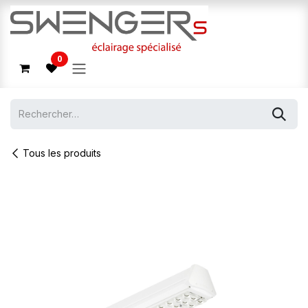
Se rendre au contenu
0
Tous les produits