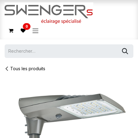
Se rendre au contenu
0
Tous les produits