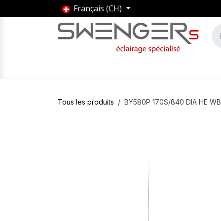
Se rendre au contenu
Français (CH)
Accueil
Produits
Marques
Entrepris
Tous les produits
BY580P 170S/840 DIA HE WB