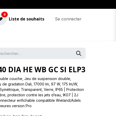
0
Liste de souhaits
Se connecter
40 DIA HE WB GC SI ELP3
ouble couche, Jeu de suspension double,
y de gradation Dali, 17000 lm, 97 W, 175 lm/W,
Symétrique, Transparent, Verre, IP65 | Protection
re, protection contre les jets d’eau, IK07 | 2J
Connecteur enfichable compatible Wieland/Adels
heures version Pro