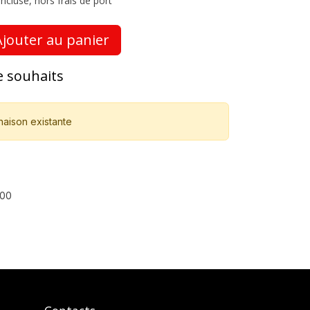
ncluse, hors frais de port
jouter au panier
de souhaits
naison existante
00