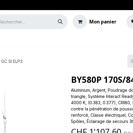
Mon panier
e
Guide de l'éclairage
 GC SI ELP3
BY580P 170S/8
Aluminium, Argent, Poudrage d
triangle, Système Interact Read
4000 K, (0.383, 0.377), CRI80, 
contre la pénétration de poussiè
renforcé, Classe électriqueI, 
5pôles, Éclairage de secours 3
CHF
1'107.60