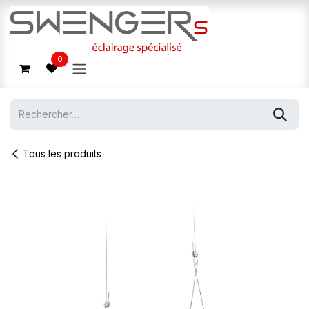
Se rendre au contenu
0
Tous les produits