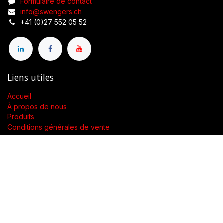
Formulaire de contact
info@swengers.ch
+41 (0)27 552 05 52
Liens utiles
Accueil
À propos de nous
Produits
Conditions générales de vente
Contactez-nous
À propos de nous
Présent dans toute la Suisse, SWENGERs Sàrl a été créée pour
fournir les luminaires et la lumière adaptés à l’exigence de vos
lieux.