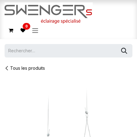
Se rendre au contenu
0
Tous les produits