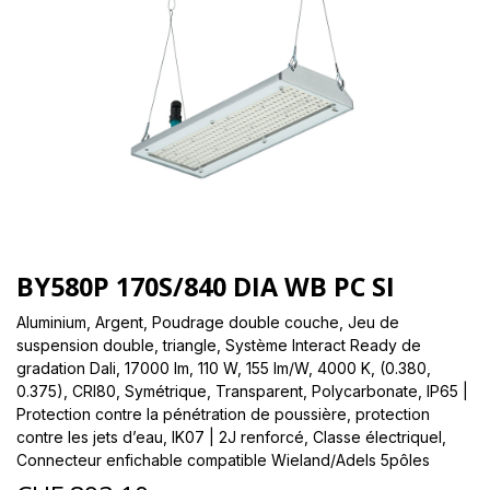
BY580P 170S/840 DIA WB PC SI
Aluminium, Argent, Poudrage double couche, Jeu de
suspension double, triangle, Système Interact Ready de
gradation Dali, 17000 lm, 110 W, 155 lm/W, 4000 K, (0.380,
0.375), CRI80, Symétrique, Transparent, Polycarbonate, IP65 |
Protection contre la pénétration de poussière, protection
contre les jets d’eau, IK07 | 2J renforcé, Classe électriqueI,
Connecteur enfichable compatible Wieland/Adels 5pôles