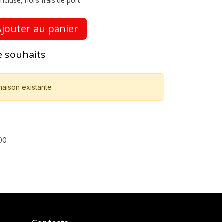
ncluse, hors frais de port
jouter au panier
de souhaits
naison existante
00