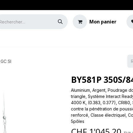
Mon panier
e
Guide de l'éclairage
 GC SI
BY581P 350S/8
Aluminium, Argent, Poudrage d
triangle, Système Interact Read
4000 K, (0.383, 0.377), CRI80, 
contre la pénétration de poussiè
renforcé, Classe électriqueI, 
5pôles
CHF
1'045.20