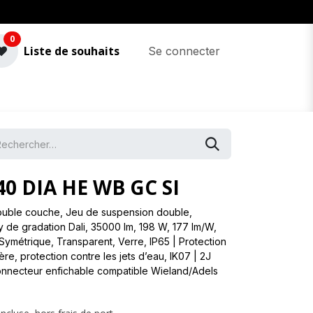
0
Liste de souhaits
Se connecter
40 DIA HE WB GC SI
ouble couche, Jeu de suspension double,
y de gradation Dali, 35000 lm, 198 W, 177 lm/W,
Symétrique, Transparent, Verre, IP65 | Protection
re, protection contre les jets d’eau, IK07 | 2J
Connecteur enfichable compatible Wieland/Adels