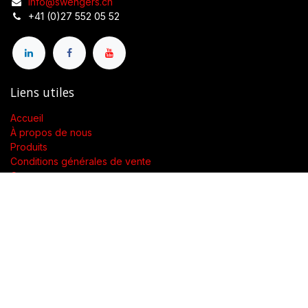
info@swengers.ch
+41 (0)27 552 05 52
Liens utiles
Accueil
À propos de nous
Produits
Conditions générales de vente
Contactez-nous
À propos de nous
Présent dans toute la Suisse, SWENGERs Sàrl a été créée pour
fournir les luminaires et la lumière adaptés à l’exigence de vos
lieux.
En tant que grossiste spécialisé dans la fourniture de luminaires