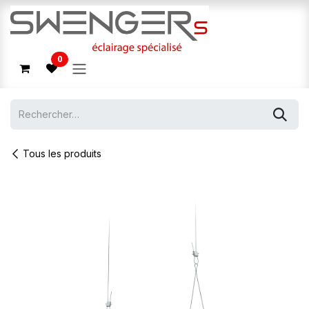
Se rendre au contenu
0
Tous les produits