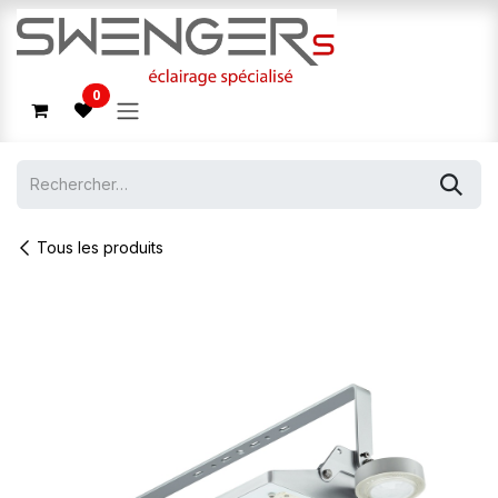
Se rendre au contenu
0
Tous les produits