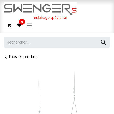
Se rendre au contenu
0
Tous les produits