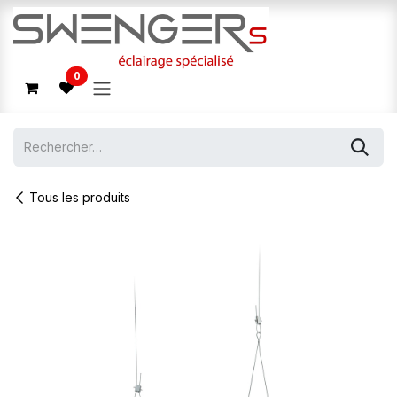
Se rendre au contenu
0
Tous les produits