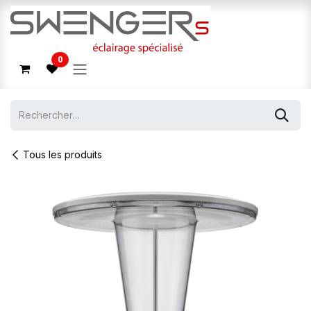
Se rendre au contenu
0
Tous les produits