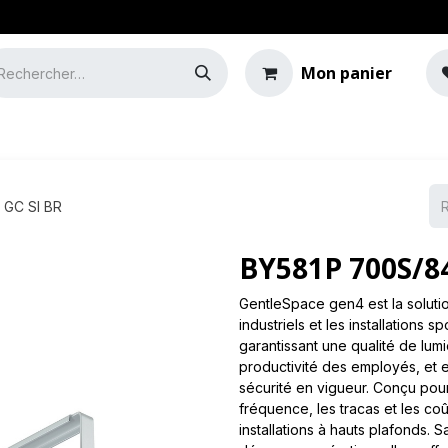
Mon panier
e
Guide de l'éclairage
 GC SI BR
BY581P 700S/8
GentleSpace gen4 est la soluti
industriels et les installations s
garantissant une qualité de lumi
productivité des employés, et 
sécurité en vigueur. Conçu pour
fréquence, les tracas et les co
installations à hauts plafonds.