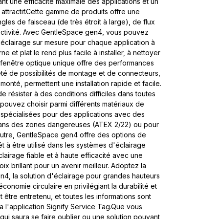
nt une efficacité maximale des applications et un
attractif.Cette gamme de produits offre une
les de faisceau (de très étroit à large), de flux
ectivité. Avec GentleSpace gen4, vous pouvez
d'éclairage sur mesure pour chaque application à
 et plat le rend plus facile à installer, à nettoyer
à fenêtre optique unique offre des performances
été de possibilités de montage et de connecteurs,
nté, permettent une installation rapide et facile.
 résister à des conditions difficiles dans toutes
pouvez choisir parmi différents matériaux de
 spécialisées pour des applications avec des
dans des zones dangereuses (ATEX 2/22) ou pour
 outre, GentleSpace gen4 offre des options de
êt à être utilisé dans les systèmes d'éclairage
airage fiable et à haute efficacité avec une
oix brillant pour un avenir meilleur. Adoptez la
n4, la solution d'éclairage pour grandes hauteurs
conomie circulaire en privilégiant la durabilité et
ut être entretenu, et toutes les informations sont
a l'application Signify Service Tag.Que vous
 qui saura se faire oublier ou une solution pouvant