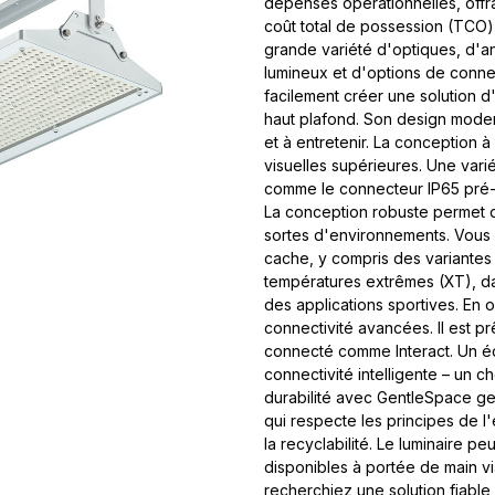
dépenses opérationnelles, offra
coût total de possession (TCO) 
grande variété d'optiques, d'ang
lumineux et d'options de conn
facilement créer une solution 
haut plafond. Son design moderne
et à entretenir. La conception 
visuelles supérieures. Une vari
comme le connecteur IP65 pré-mo
La conception robuste permet de
sortes d'environnements. Vous 
cache, y compris des variantes
températures extrêmes (XT), 
des applications sportives. En
connectivité avancées. Il est pr
connecté comme Interact. Un écl
connectivité intelligente – un ch
durabilité avec GentleSpace ge
qui respecte les principes de l'é
la recyclabilité. Le luminaire pe
disponibles à portée de main vi
recherchiez une solution fiable