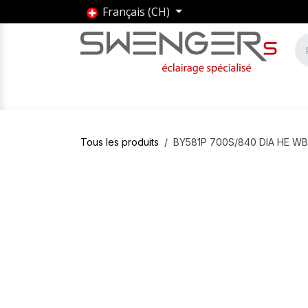
Se rendre au contenu
Français (CH)
Accueil
Produits
Marques
Entrepris
Tous les produits
BY581P 700S/840 DIA HE WB