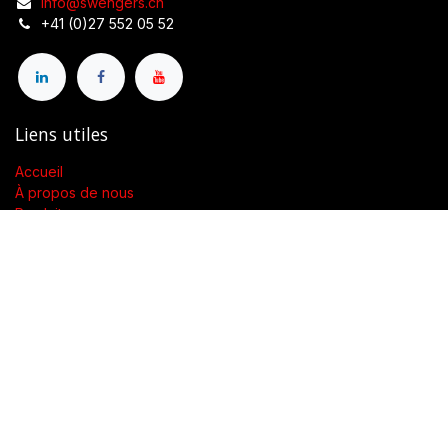
info@swengers.ch
+41 (0)27 552 05 52
Liens utiles
Accueil
À propos de nous
Produits
Conditions générales de vente
Contactez-nous
À propos de nous
Présent dans toute la Suisse, SWENGERs Sàrl a été créée pour
fournir les luminaires et la lumière adaptés à l’exigence de vos
lieux.
En tant que grossiste spécialisé dans la fourniture de luminaires