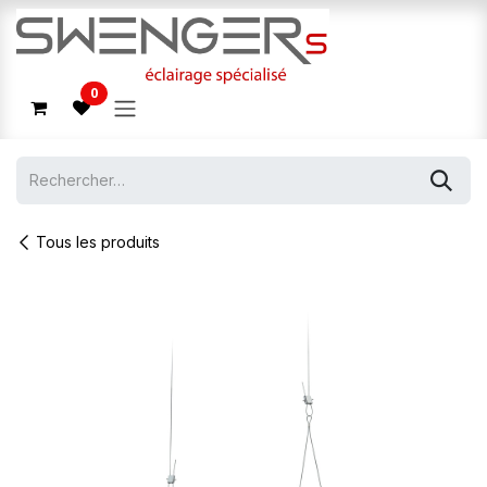
Se rendre au contenu
0
Tous les produits