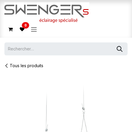
Se rendre au contenu
0
Tous les produits