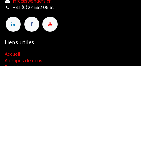
info@swengers.ch
+41 (0)27 552 05 52
Liens utiles
Accueil
À propos de nous
Produits
Conditions générales de vente
Contactez-nous
À propos de nous
Présent dans toute la Suisse, SWENGERs Sàrl a été créée pour
fournir les luminaires et la lumière adaptés à l’exigence de vos
lieux.
En tant que grossiste spécialisé dans la fourniture de luminaires