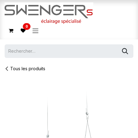
Se rendre au contenu
0
Tous les produits