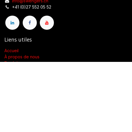
info@swengers.ch
+41 (0)27 552 05 52
Liens utiles
Accueil
À propos de nous
Produits
Conditions générales de vente
Contactez-nous
À propos de nous
Présent dans toute la Suisse, SWENGERs Sàrl a été créée pour
fournir les luminaires et la lumière adaptés à l’exigence de vos
lieux.
En tant que grossiste spécialisé dans la fourniture de luminaires