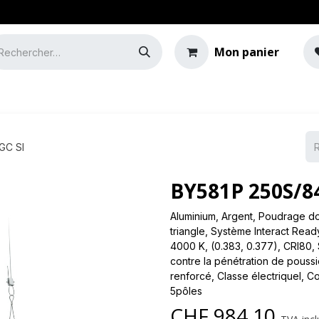
Mon panier
e
Guide de l'éclairage
GC SI
BY581P 250S/8
Aluminium, Argent, Poudrage d
triangle, Système Interact Read
4000 K, (0.383, 0.377), CRI80, 
contre la pénétration de poussiè
renforcé, Classe électriqueI, 
5pôles
CHF
984.10