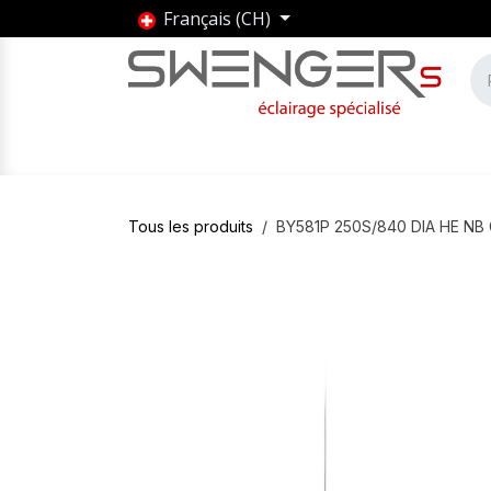
Se rendre au contenu
Français (CH)
Accueil
Produits
Marques
Entrepris
Tous les produits
BY581P 250S/840 DIA HE NB 