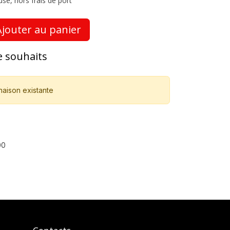
use, hors frais de port
jouter au panier
de souhaits
naison existante
00