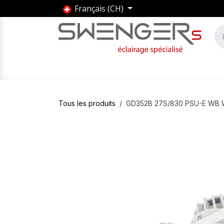
Se rendre au contenu
Français (CH)
Accueil
Produits
Marques
Entrepris
Tous les produits
GD352B 27S/830 PSU-E WB