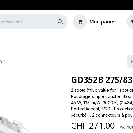
Mon panier
e
Guide de l'éclairage
 WH
GD352B 27S/83
2 spots (*flux value for 1 spot
Poudrage simple couche, Bloc d
45 W, 133 lm/W, 3000 K, (0.434
PerfectAccent, IP20 | Protectio
sécurité II, 2 connecteurs à pou
CHF
271.00
TVA incl