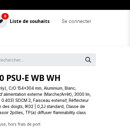
0
Liste de souhaits
Se connecter
0 PSU-E WB WH
 only), C/O 154x304 mm, Aluminium, Blanc,
'alimentation externe (Marche/Arrêt), 3000 lm,
, 0.403) SDCM 2, Faisceau extensif, Réflecteur
n des doigts, IK02 | 0,2J standard, Classe de
ssoir 2pôles, TP(a) diffuser flammability class
use, hors frais de port