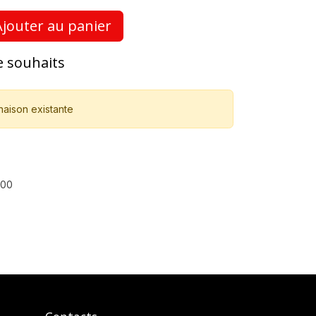
jouter au panier
de souhaits
naison existante
900