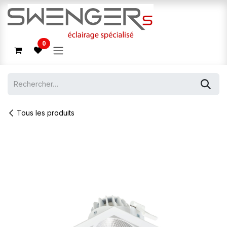
Se rendre au contenu
0
Tous les produits