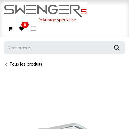
Se rendre au contenu
0
Tous les produits