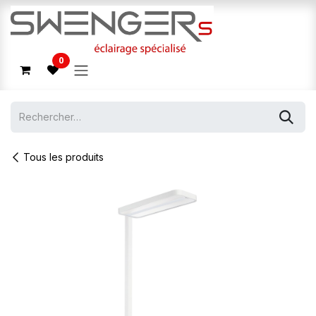
Se rendre au contenu
0
Tous les produits