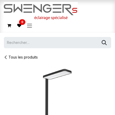
Se rendre au contenu
0
Tous les produits